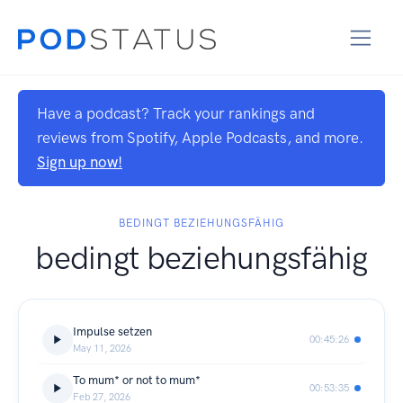
Have a podcast? Track your rankings and
reviews from Spotify, Apple Podcasts, and more.
Sign up now!
BEDINGT BEZIEHUNGSFÄHIG
bedingt beziehungsfähig
Impulse setzen
00:45:26
May 11, 2026
To mum* or not to mum*
00:53:35
Feb 27, 2026