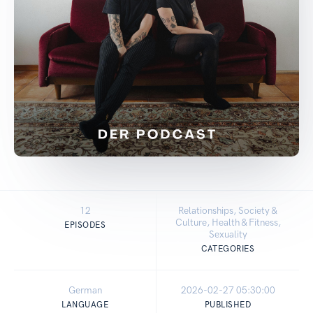
12
Relationships, Society &
Culture, Health & Fitness,
EPISODES
Sexuality
CATEGORIES
German
2026-02-27 05:30:00
LANGUAGE
PUBLISHED