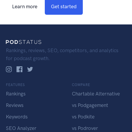
Learn more
Get started
Rankings, reviews, SEO, competitors, and analytics
for podcast growth.
FEATURES
COMPARE
Rankings
Chartable Alternative
Reviews
vs Podgagement
Keywords
vs Podkite
SEO Analyzer
vs Podrover