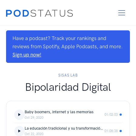
Have a podcast? Track your rankings and
reviews from Spotify, Apple Podcasts, and more.
Sign up now!
SISAS LAB
Bipolaridad Digital
Baby boomers, internet y las memorias
01:02:03
Oct 29, 2020
La educación tradicional y su transformación a virtual
01:08:38
Oct 22, 2020