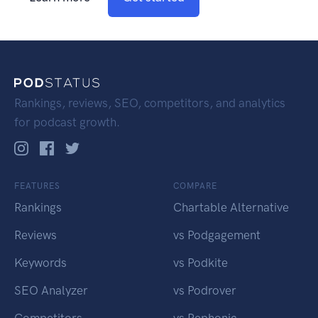
Rankings, reviews, SEO, competitors, and analytics
for podcast growth.
FEATURES
COMPARE
Rankings
Chartable Alternative
Reviews
vs Podgagement
Keywords
vs Podkite
SEO Analyzer
vs Podrover