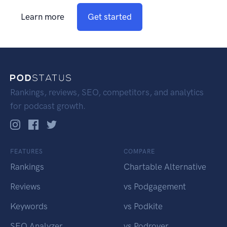
Learn more
Get started
Rankings, reviews, SEO, competitors, and analytics
for podcast growth.
FEATURES
COMPARE
Rankings
Chartable Alternative
Reviews
vs Podgagement
Keywords
vs Podkite
SEO Analyzer
vs Podrover