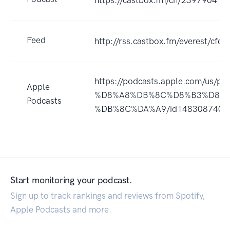
https://castbox.fm/ch/2397904
Feed
http://rss.castbox.fm/everest/c
https://podcasts.apple.com/us/pod
Apple
%D8%A8%DB%8C%D8%B3%D8%A
Podcasts
%DB%8C%DA%A9/id1483087400
Start monitoring your podcast.
Sign up to track rankings and reviews from Spotify,
Apple Podcasts and more.