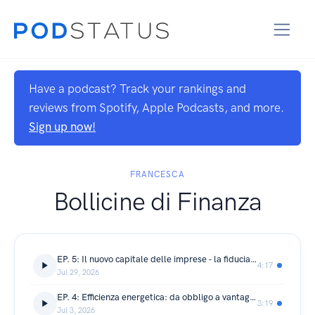
Have a podcast? Track your rankings and
reviews from Spotify, Apple Podcasts, and more.
Sign up now!
FRANCESCA
Bollicine di Finanza
EP. 5: Il nuovo capitale delle imprese - la fiducia del sistema
4:17
Jul 29, 2026
EP. 4: Efficienza energetica: da obbligo a vantaggio competitivo
3:19
Jul 3, 2026