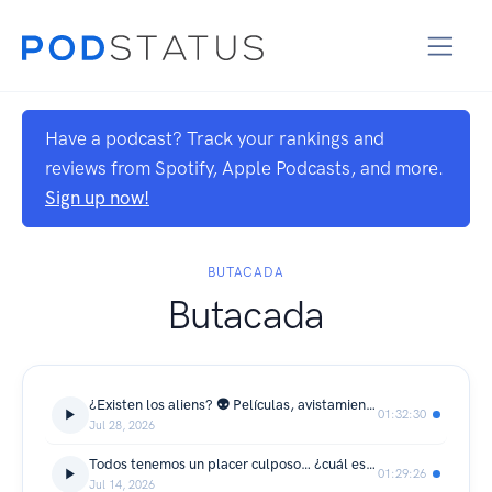
Have a podcast? Track your rankings and
reviews from Spotify, Apple Podcasts, and more.
Sign up now!
BUTACADA
Butacada
¿Existen los aliens? 👽 Películas, avistamientos y teorías | Butacada
01:32:30
Jul 28, 2026
Todos tenemos un placer culposo… ¿cuál es el tuyo? | Butacada
01:29:26
Jul 14, 2026