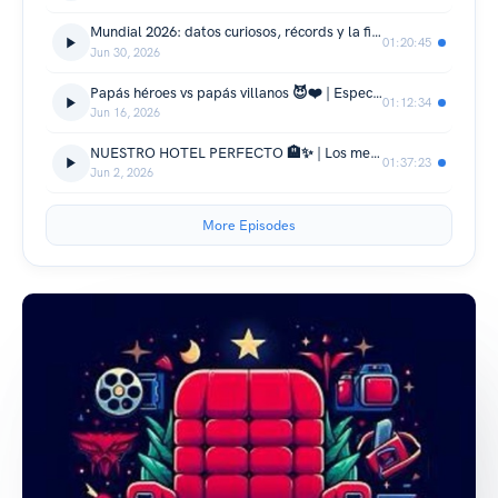
Mundial 2026: datos curiosos, récords y la fiesta más grande del fútbol | Butacada
01:20:45
Jun 30, 2026
Papás héroes vs papás villanos 😈❤️ | Especial Día del Padre
01:12:34
Jun 16, 2026
NUESTRO HOTEL PERFECTO 🏨✨ | Los mejores hoteles y el hotel de nuestros sueños | Butacada
01:37:23
Jun 2, 2026
More Episodes