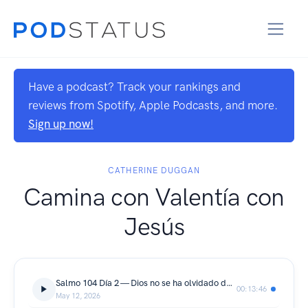
Have a podcast? Track your rankings and
reviews from Spotify, Apple Podcasts, and more.
Sign up now!
CATHERINE DUGGAN
Camina con Valentía con
Jesús
Salmo 104 Día 2 — Dios no se ha olvidado de tus sueños
00:13:46
May 12, 2026