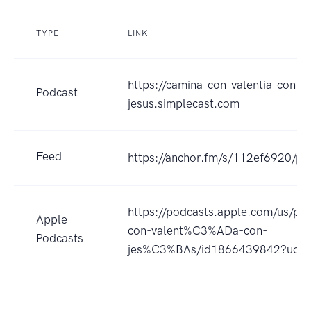
TYPE
LINK
https://camina-con-valentia-con-
Podcast
jesus.simplecast.com
Feed
https://anchor.fm/s/112ef6920/po
https://podcasts.apple.com/us/po
Apple
con-valent%C3%ADa-con-
Podcasts
jes%C3%BAs/id1866439842?uo=