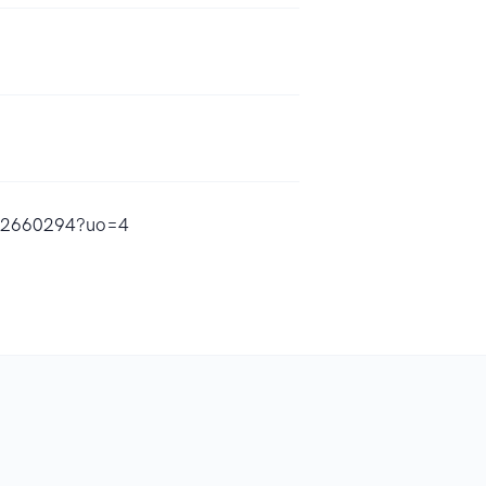
1882660294?uo=4