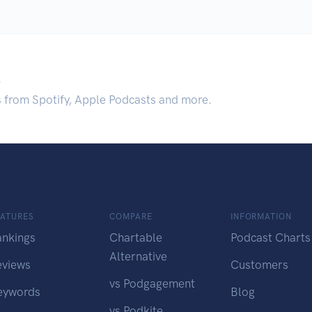
.
s from Spotify, Apple Podcasts and more.
EATURES
COMPARE
INFORMATION
ankings
Chartable
Podcast Charts
Alternative
eviews
Customers
vs Podgagement
eywords
Blog
vs Podkite