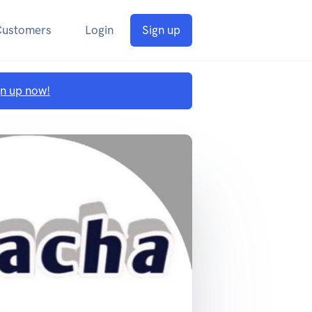
Customers
Login
Sign up
gn up now!