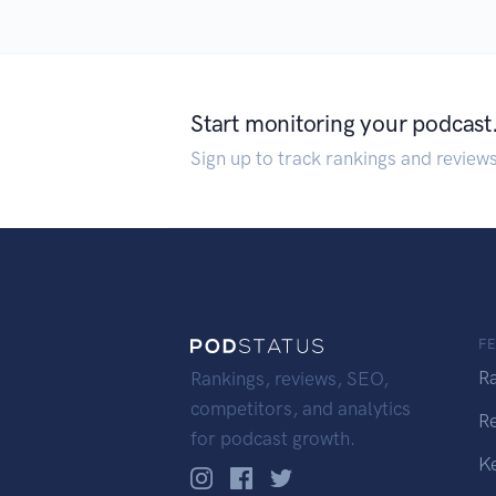
Start monitoring your podcast
Sign up to track rankings and review
F
R
Rankings, reviews, SEO,
competitors, and analytics
R
for podcast growth.
K