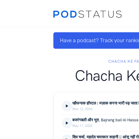
Have a podcast? Track your ranki
CHACHA KE F
Chacha Ke
May 12, 2026
May 11, 2026