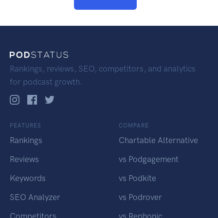
Rankings, reviews, SEO, competitors, and analytics
for podcast growth.
FEATURES
COMPARE
Rankings
Chartable Alternative
Reviews
vs Podgagement
Keywords
vs Podkite
SEO Analyzer
vs Podrover
Competitors
vs Rephonic