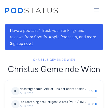
Have a podcast? Track your rankings and
reviews from Spotify, Apple Podcasts, and more.
Sign up now!
CHRISTUS GEMEINDE WIEN
Christus Gemeinde Wien
Nachfolger oder Kritiker - Insider oder Outsider [ME 11] (Markus 3,13-35)
37:57
Oct 3, 2020
Die Lästerung des Heiligen Geistes [ME 12] (Markus 3,22-30)
33:02
Oct 3, 2020