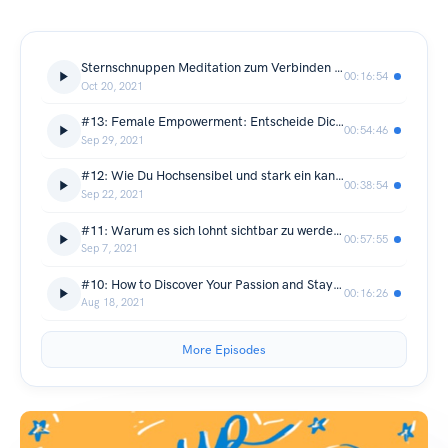
Sternschnuppen Meditation zum Verbinden mit Inken Arntzen - Als Familie/Paar wieder zu sich finden
00:16:54
Oct 20, 2021
#13: Female Empowerment: Entscheide Dich für Selbstwirksamkeit. Gespräch mit Inken Arntzen über Doula, Entscheidungen und Berufung
00:54:46
Sep 29, 2021
#12: Wie Du Hochsensibel und stark ein kannst - Gespräch mit Jacqueline Knopp über Hochsensibilität & Intuition
00:38:54
Sep 22, 2021
#11: Warum es sich lohnt sichtbar zu werden. Gespräch mit Nicole Waldschmidt über Vermarktung
00:57:55
Sep 7, 2021
#10: How to Discover Your Passion and Stay Motivated. Sharing personal insights & learnings in Spanish
00:16:26
Aug 18, 2021
More Episodes