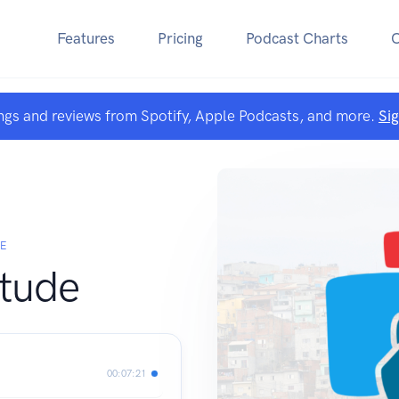
Features
Pricing
Podcast Charts
ngs and reviews from Spotify, Apple Podcasts, and more.
Si
E
tude
00:07:21