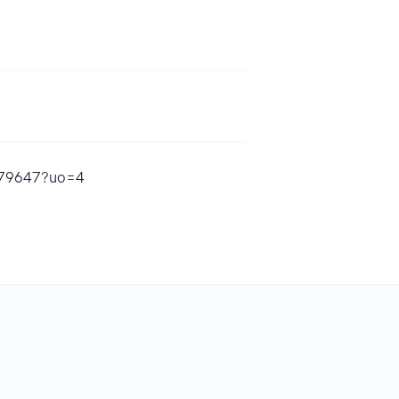
6579647?uo=4