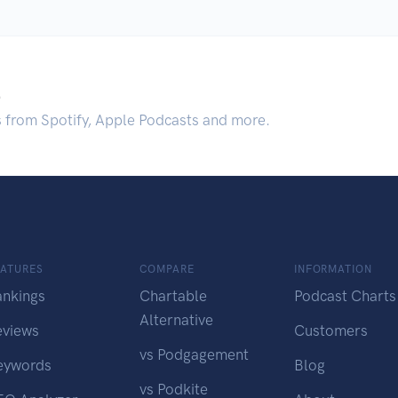
.
s from Spotify, Apple Podcasts and more.
EATURES
COMPARE
INFORMATION
ankings
Chartable
Podcast Charts
Alternative
eviews
Customers
vs Podgagement
eywords
Blog
vs Podkite