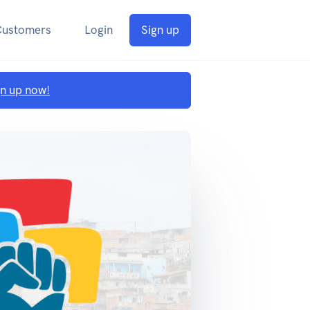
Customers
Login
Sign up
gn up now!