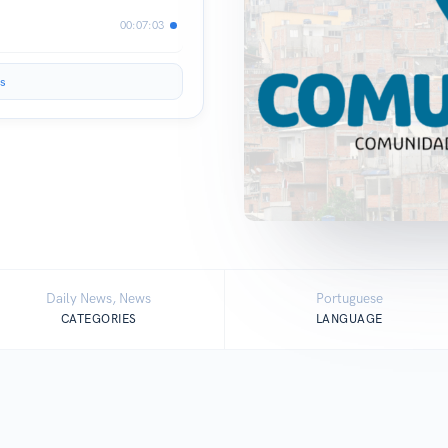
00:07:03
s
Daily News, News
Portuguese
CATEGORIES
LANGUAGE