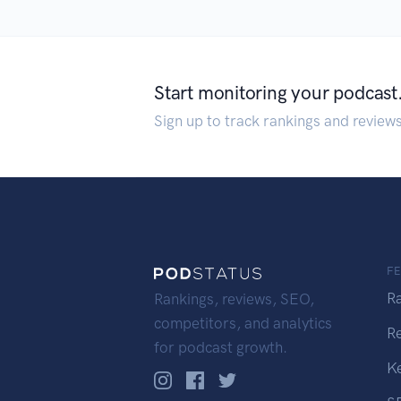
Start monitoring your podcast
Sign up to track rankings and review
F
R
Rankings, reviews, SEO,
competitors, and analytics
R
for podcast growth.
K