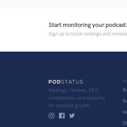
Start monitoring your podcast
Sign up to track rankings and review
F
R
Rankings, reviews, SEO,
competitors, and analytics
R
for podcast growth.
K
S