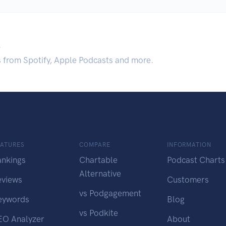
.
s from Spotify, Apple Podcasts and more.
EATURES
COMPARE
INFORMATION
ankings
Chartable
Podcast Charts
Alternative
eviews
Customers
vs Podgagement
eywords
Blog
vs Podkite
EO Analyzer
About