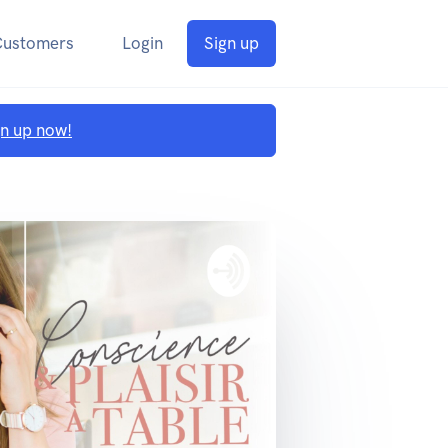
Customers
Login
Sign up
gn up now!