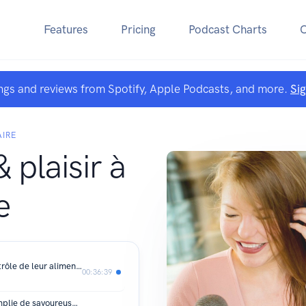
Features
Pricing
Podcast Charts
ngs and reviews from Spotify, Apple Podcasts, and more.
Si
AIRE
 plaisir à
e
E9. Aider les gens à reprendre le contrôle de leur alimentation, de leur santé et de leur motivation avec Jonathan Boivin
00:36:39
E8. Créatrice d'un blog éducatif & remplie de savoureuses recettes dans un univers gourmet avec Johanne Gilbert