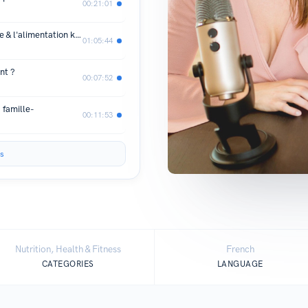
00:21:01
E7. Inspirer les gens dans son lifestyle & l'alimentation keto en famille avec Émilie Maurice
01:05:44
nt ?
00:07:52
 famille-
00:11:53
s
Nutrition, Health & Fitness
French
CATEGORIES
LANGUAGE