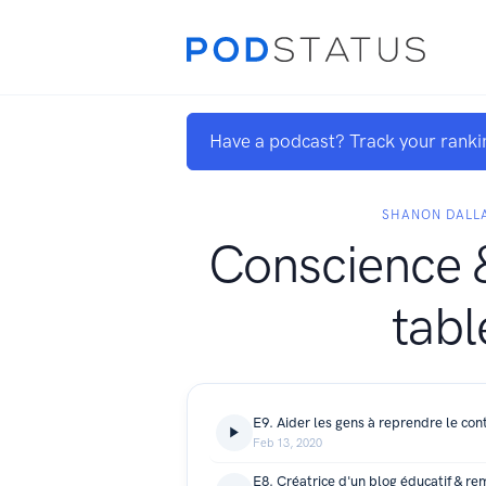
Have a podcast? Track your ranki
SHANON DALL
Conscience &
tabl
Feb 13, 2020