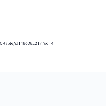
%A0-table/id1486082217?uo=4