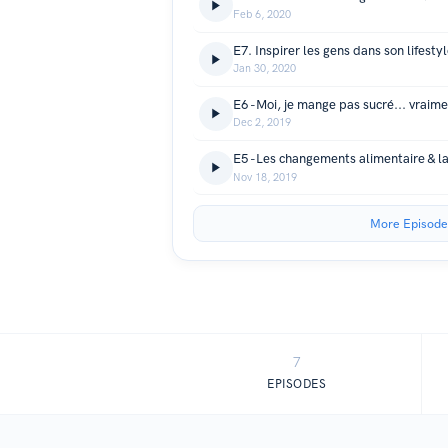
Feb 6, 2020
Jan 30, 2020
E6 -Moi, je mange pas sucré... vraime
Dec 2, 2019
E5 -Les changements alimentaire & la
Nov 18, 2019
More Episode
7
EPISODES