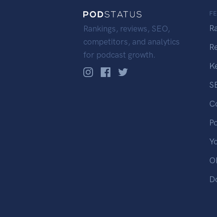
F
R
Rankings, reviews, SEO,
competitors, and analytics
R
for podcast growth.
K
S
C
P
Y
OP
D