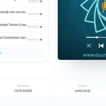
00:58:02
#5 Balans en goede keuzes zijn voorwaarlijk voor ons bestaan met Frank Landman (spreker en verandermanager)
00:42:04
#4 - Samen duurzaam leven met Boudewijn Tooren (Creabitat)
00:39:01
#3 - De Kracht van MOED met Johanna Oosterbaan (spreker, auteur, trainer)
00:34:42
s
Business
Dutch
CATEGORIES
LANGUAGE