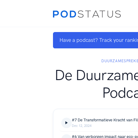
Have a podcast? Track your ranki
DUURZAMESPREK
De Duurzame
Podca
Dec 12, 2024