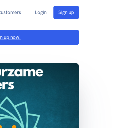
Customers
Login
Sign up
gn up now!