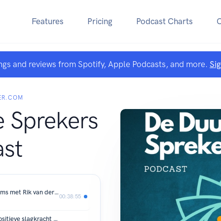
Features
Pricing
Podcast Charts
ngs and reviews from Spotify, Apple Podcasts, and more.
Si
ER.COM
 Sprekers
st
#7 De Transformatieve Kracht van Films met Rik van der Linden (Filmmaker)
00:38:55
#6 Van verborgen impact naar eco-positieve slagkracht met Babette Porcelijn (impact expert, auteur)