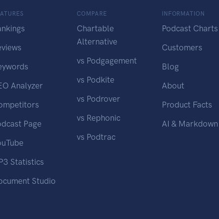
EATURES
COMPARE
INFORMATION
ankings
Chartable
Podcast Charts
Alternative
eviews
Customers
vs Podgagement
eywords
Blog
vs Podkite
EO Analyzer
About
vs Podrover
ompetitors
Product Facts
vs Rephonic
odcast Page
AI & Markdown
vs Podtrac
ouTube
3 Statistics
ocument Studio