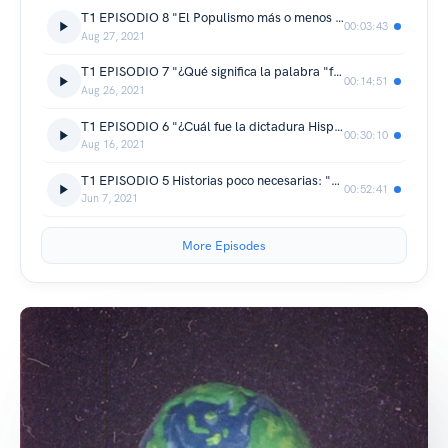
T1 EPISODIO 8 "El Populismo más o menos en 3 minutos"
00:03:43
Aug 27, 2021
T1 EPISODIO 7 "¿Qué significa la palabra "facho"?"
00:14:51
Aug 26, 2021
T1 EPISODIO 6 "¿Cuál fue la dictadura Hispanoamericana de derecha más larga?"
00:30:10
Aug 16, 2021
T1 EPISODIO 5 Historias poco necesarias: "Los Computadores"
00:52:41
Jun 7, 2021
More Episodes