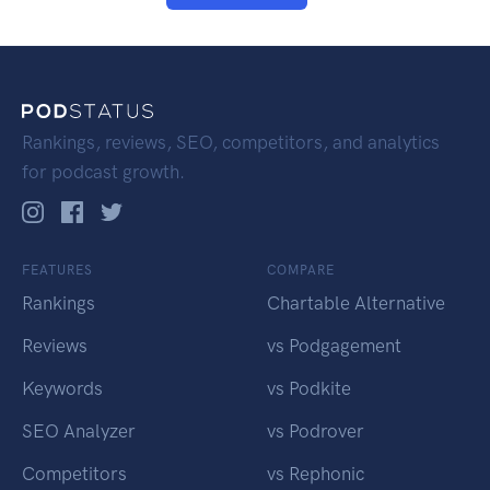
Rankings, reviews, SEO, competitors, and analytics
for podcast growth.
FEATURES
COMPARE
Rankings
Chartable Alternative
Reviews
vs Podgagement
Keywords
vs Podkite
SEO Analyzer
vs Podrover
Competitors
vs Rephonic