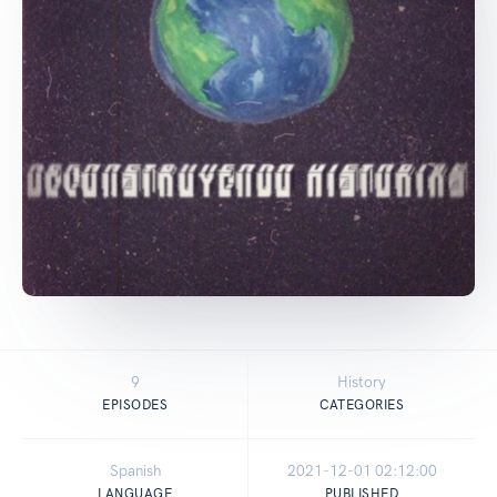
9
History
EPISODES
CATEGORIES
Spanish
2021-12-01 02:12:00
LANGUAGE
PUBLISHED