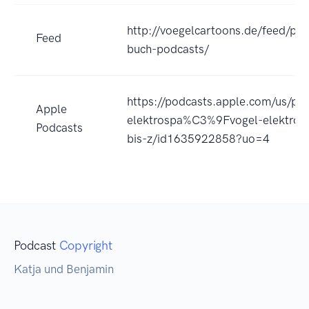
http://voegelcartoons.de/feed/pod
Feed
buch-podcasts/
https://podcasts.apple.com/us/po
Apple
elektrospa%C3%9Fvogel-elektrom
Podcasts
bis-z/id1635922858?uo=4
Podcast
Copyright
Katja und Benjamin