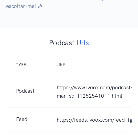
escoltar-me! 🎶
Podcast
Urls
TYPE
LINK
https://www.ivoox.com/podcast-de
Podcast
mar_sq_f12525410_1.html
Feed
https://feeds.ivoox.com/feed_fg_