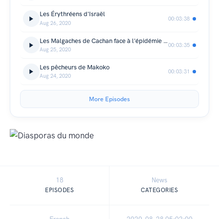
Les Érythréens d'Israël
00:03:38
Aug 26, 2020
Les Malgaches de Cachan face à l'épidémie de Covid-19
00:03:35
Aug 25, 2020
Les pêcheurs de Makoko
00:03:31
Aug 24, 2020
More Episodes
18
News
EPISODES
CATEGORIES