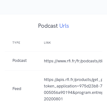
Podcast
Urls
TYPE
LINK
Podcast
https://www.rfi.fr/fr/podcasts/di
https://apis.rfi.fr/products/get_p
token_application=975d23b8-7a
Feed
005056a90194&program.entrepr
20200801