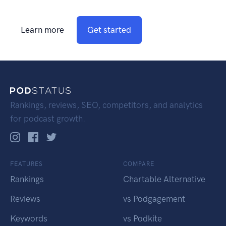
Learn more
Get started
Rankings, reviews, SEO, competitors, and analytics
for podcast growth.
FEATURES
COMPARE
Rankings
Chartable Alternative
Reviews
vs Podgagement
Keywords
vs Podkite