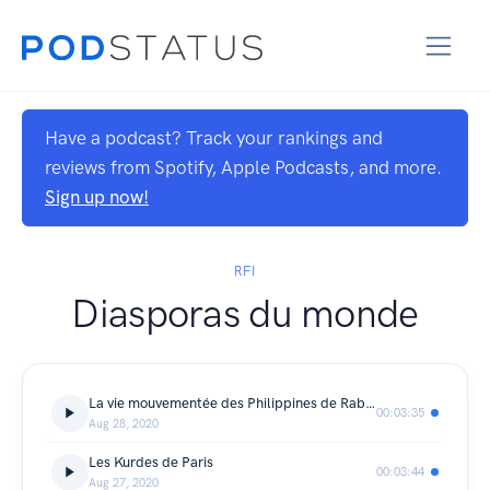
Have a podcast? Track your rankings and
reviews from Spotify, Apple Podcasts, and more.
Sign up now!
RFI
Diasporas du monde
La vie mouvementée des Philippines de Rabat
00:03:35
Aug 28, 2020
Les Kurdes de Paris
00:03:44
Aug 27, 2020