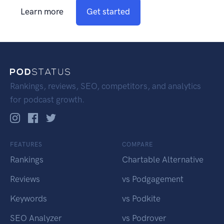
Learn more
Get started
Rankings, reviews, SEO, competitors, and analytics
for podcast growth.
FEATURES
COMPARE
Rankings
Chartable Alternative
Reviews
vs Podgagement
Keywords
vs Podkite
SEO Analyzer
vs Podrover