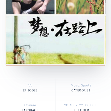
55
Music, Sports
EPISODES
CATEGORIES
Chinese
2015-09-22 08:03:00
LANGUAGE
PUBLISHED