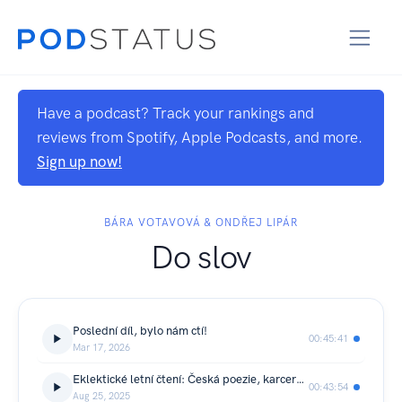
Have a podcast? Track your rankings and
reviews from Spotify, Apple Podcasts, and more.
Sign up now!
BÁRA VOTAVOVÁ & ONDŘEJ LIPÁR
Do slov
Poslední díl, bylo nám ctí!
00:45:41
Mar 17, 2026
Eklektické letní čtení: Česká poezie, karcerální feminismus i krize bydlení
00:43:54
Aug 25, 2025