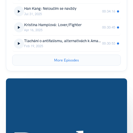
Han Kang: Neloučím se navždy
00:34:16
Jul 31, 2025
Kristina Hamplová: Lover/Fighter
00:30:45
Apr 16, 2025
Tlachání o antifašismu, alternativách k Amazonu a literárních cenách
00:30:53
Feb 19, 2025
More Episodes