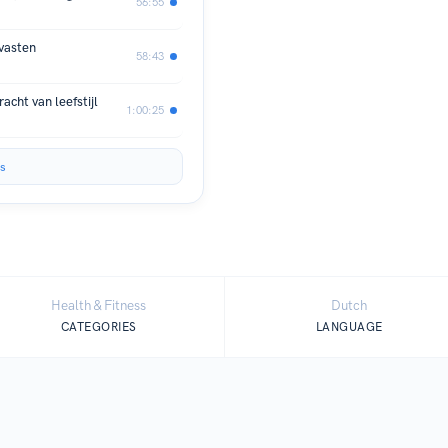
56:55
 vasten
58:43
acht van leefstijl
1:00:25
s
Health & Fitness
Dutch
CATEGORIES
LANGUAGE