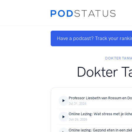
Have a podcast? Track your ranki
DOKTER TAM
Dokter T
Jul 31, 2026
Online Lezing: Wat stress met je lic
Jun 26, 2026