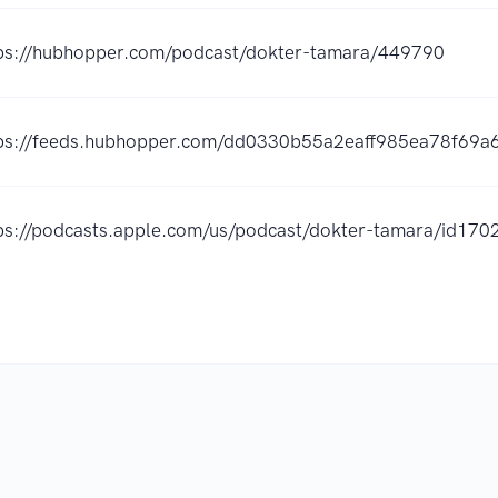
ps://hubhopper.com/podcast/dokter-tamara/449790
ps://feeds.hubhopper.com/dd0330b55a2eaff985ea78f69a
ps://podcasts.apple.com/us/podcast/dokter-tamara/id1