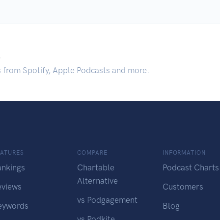
.
s from Spotify, Apple Podcasts and more.
EATURES
COMPARE
INFORMATION
ankings
Chartable
Podcast Charts
Alternative
eviews
Customers
vs Podgagement
eywords
Blog
vs Podkite