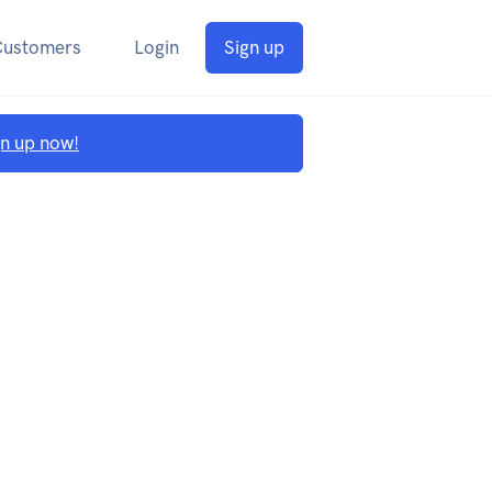
Customers
Login
Sign up
gn up now!