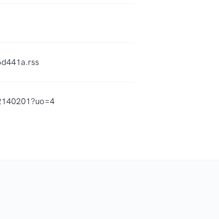
6d441a.rss
702140201?uo=4