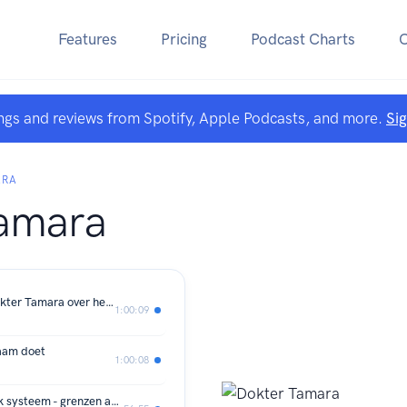
Features
Pricing
Podcast Charts
ngs and reviews from Spotify, Apple Podcasts, and more.
Si
ARA
amara
Professor Liesbeth van Rossum en Dokter Tamara over het bereiken van een gezond gewicht
1:00:09
haam doet
1:00:08
Online lezing: Gezond eten in een ziek systeem - grenzen aan gulzigheid