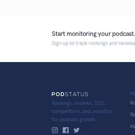
Start monitoring your podcast
Sign up to track rankings and review
F
R
Rankings, reviews, SEO,
competitors, and analytics
R
for podcast growth.
K