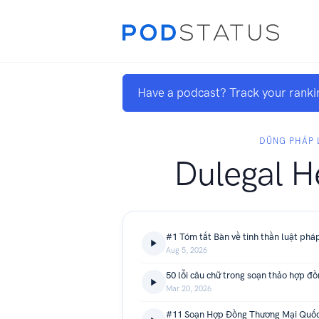
Have a podcast? Track your ranki
DŨNG PHÁP 
Dulegal H
#1 Tóm tắt Bàn về tinh thần luật phá
Aug 5, 2026
Mar 20, 2026