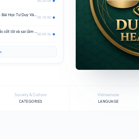
00:20:08
Review Sách Đằng Sau Những Bản Án - Bài Học Tư Duy Và Kỹ Năng Bào Chữa
00:18:50
Soạn thảo hợp đồng - những nguyên tắc cốt lõi và sai lầm phổ biến (Tập 2)
00:09:36
s
Society & Culture
Vietnamese
CATEGORIES
LANGUAGE