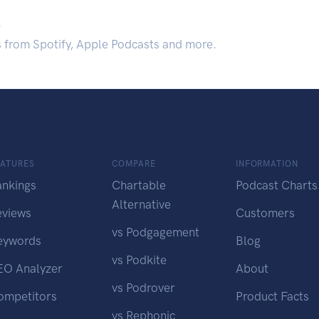
.
s from Spotify, Apple Podcasts and more.
EATURES
COMPARE
INFORMATION
ankings
Chartable
Podcast Charts
Alternative
eviews
Customers
vs Podgagement
eywords
Blog
vs Podkite
EO Analyzer
About
vs Podrover
ompetitors
Product Facts
vs Rephonic