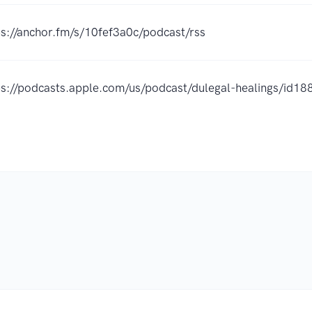
ps://anchor.fm/s/10fef3a0c/podcast/rss
ps://podcasts.apple.com/us/podcast/dulegal-healings/id