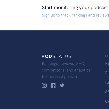
Start monitoring your podcast
Sign up to track rankings and review
F
R
Rankings, reviews, SEO,
competitors, and analytics
R
for podcast growth.
K
S
C