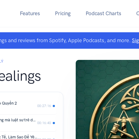
Features
Pricing
Podcast Charts
ngs and reviews from Spotify, Apple Podcasts, and more.
Si
LÝ
ealings
p Quyển 2
00:27:16
50 lỗi câu chữ trong soạn thảo hợp đồng mà luật sư trẻ dễ mắc
00:16:40
#11 Soạn Hợp Đồng Thương Mại Quốc Tế, Làm Sao Để Yên Tâm Ra Biển Lớn ( Tập 3) | Dũng Pháp Lý