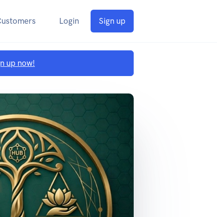
Customers
Login
Sign up
gn up now!