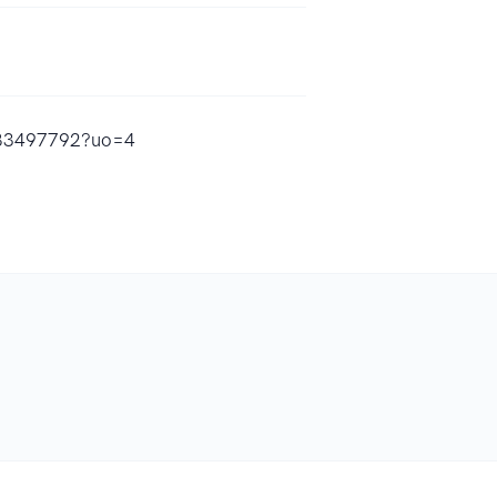
1883497792?uo=4