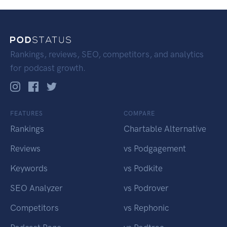
Rankings, reviews, SEO, competitors, and analytics
for podcast growth.
FEATURES
COMPARE
Rankings
Chartable Alternative
Reviews
vs Podgagement
Keywords
vs Podkite
SEO Analyzer
vs Podrover
Competitors
vs Rephonic