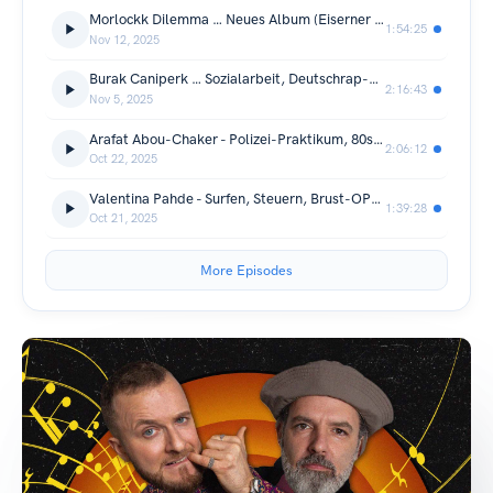
Morlockk Dilemma … Neues Album (Eiserner Besen 3), Untergrund, Haltung & Deutschrap...
1:54:25
Nov 12, 2025
Burak Caniperk … Sozialarbeit, Deutschrap-Dschungel, bissige Wölfe & weiteres...
2:16:43
Nov 5, 2025
Arafat Abou-Chaker - Polizei-Praktikum, 80s-Berlin, Bushido & weiteres...
2:06:12
Oct 22, 2025
Valentina Pahde - Surfen, Steuern, Brust-OPs & weiteres...
1:39:28
Oct 21, 2025
More Episodes