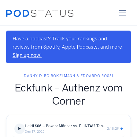
Have a podcast? Track your rankings and
reviews from Spotify, Apple Podcasts, and more.
Sign up now!
DANNY D-BO BOKELMANN & EDOARDO ROSSI
Eckfunk – Authenz vom
Corner
Heidi Süß … Boxen: Männer vs. FLINTA!? Tennis & HipHop-Sozialisation (Staffel 2, Folge 6)
2:18:29
Dec 17, 2025