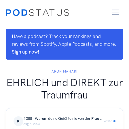
Have a podcast? Track your rankings and
reviews from Spotify, Apple Podcasts, and more.
Sign up now!
ARON MAHARI
EHRLICH und DIREKT zur
Traumfrau
#388 - Warum deine Gefühle nie von der Frau kommen (3 Prinzipien nach Sydney Banks erklärt)
23:57
Aug 5, 2026