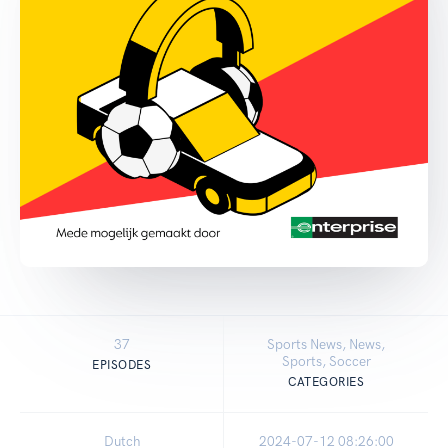
37
Sports News, News,
Sports, Soccer
EPISODES
CATEGORIES
Dutch
2024-07-12 08:26:00