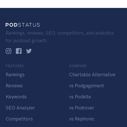
Rankings, reviews, SEO, competitors, and analytics
for podcast growth.
FEATURES
COMPARE
Rankings
Chartable Alternative
Reviews
vs Podgagement
Keywords
vs Podkite
SEO Analyzer
vs Podrover
Competitors
vs Rephonic