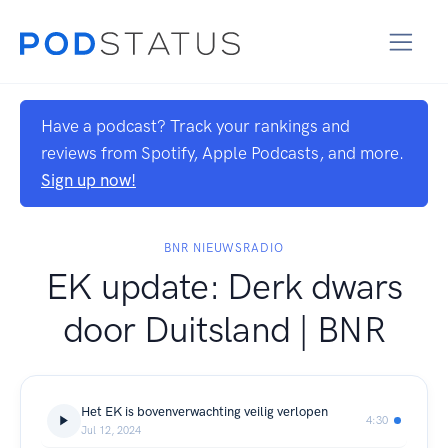
Have a podcast? Track your rankings and
reviews from Spotify, Apple Podcasts, and more.
Sign up now!
BNR NIEUWSRADIO
EK update: Derk dwars
door Duitsland | BNR
Het EK is bovenverwachting veilig verlopen
4:30
Jul 12, 2024