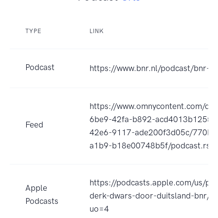
TYPE
LINK
Podcast
https://www.bnr.nl/podcast/bnr-s
https://www.omnycontent.com/d/p
6be9-42fa-b892-acd4013b1255/
Feed
42e6-9117-ade200f3d05c/770bb
a1b9-b18e00748b5f/podcast.rss
https://podcasts.apple.com/us/po
Apple
derk-dwars-door-duitsland-bnr/
Podcasts
uo=4