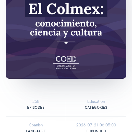
268
Education
EPISODES
CATEGORIES
Spanish
2026-07-21 06:05:00
LANGUAGE
PUBLISHED