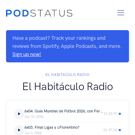
Have a podcast? Track your rankings and
reviews from Spotify, Apple Podcasts, and more.
Sign up now!
EL HABITACULO RADIO
El Habitáculo Radio
6x04. Guía Mundial de Fútbol 2026, con Fernando Evangelio
01:23:57
Jun 10, 2026
6x03. Final Ligas y ¿Florentino?
01:37:25
Jun 3, 2026