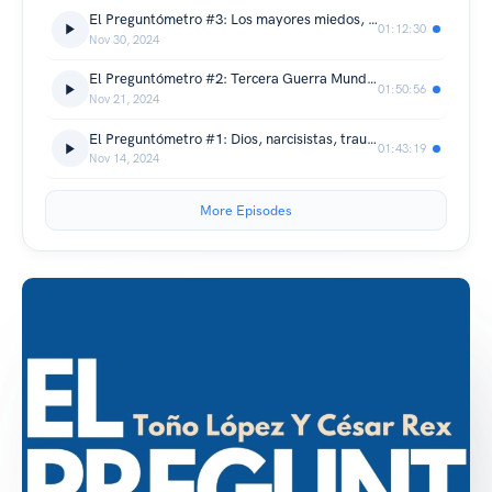
El Preguntómetro #3: Los mayores miedos, musicoterapia, belleza y puertas de los sentidos
01:12:30
Nov 30, 2024
El Preguntómetro #2: Tercera Guerra Mundial, 'contemplatio', desastres naturales y la fortaleza humana
01:50:56
Nov 21, 2024
El Preguntómetro #1: Dios, narcisistas, traumas de apego y heridas
01:43:19
Nov 14, 2024
More Episodes