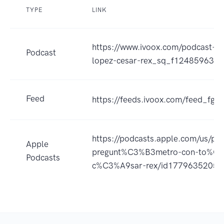
TYPE
LINK
https://www.ivoox.com/podcast-p
Podcast
lopez-cesar-rex_sq_f12485963_1
Feed
https://feeds.ivoox.com/feed_fg_
https://podcasts.apple.com/us/pod
Apple
pregunt%C3%B3metro-con-to%C
Podcasts
c%C3%A9sar-rex/id1779635205?