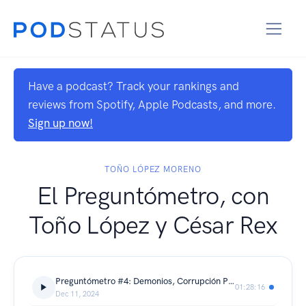
Have a podcast? Track your rankings and
reviews from Spotify, Apple Podcasts, and more.
Sign up now!
TOÑO LÓPEZ MORENO
El Preguntómetro, con
Toño López y César Rex
Preguntómetro #4: Demonios, Corrupción Política y Armarios
01:28:16
Dec 11, 2024