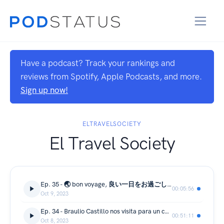
Have a podcast? Track your rankings and
reviews from Spotify, Apple Podcasts, and more.
Sign up now!
ELTRAVELSOCIETY
El Travel Society
Ep. 35 - 🌏 bon voyage, 良い一日をお過ごしください, buon viaggio y buen viaje! 🗺️
00:05:56
Oct 9, 2023
Ep. 34 - Braulio Castillo nos visita para un café y una conversación 🇪🇸 🇵🇹
00:51:11
Oct 8, 2023