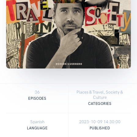
36
Places & Travel, Society &
Culture
EPISODES
CATEGORIES
Spanish
2023-10-09 14:30:00
LANGUAGE
PUBLISHED