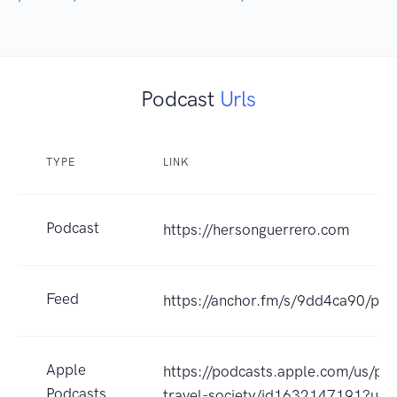
Podcast
Urls
TYPE
LINK
Podcast
https://hersonguerrero.com
Feed
https://anchor.fm/s/9dd4ca90/pod
Apple
https://podcasts.apple.com/us/pod
Podcasts
travel-society/id1632147191?uo