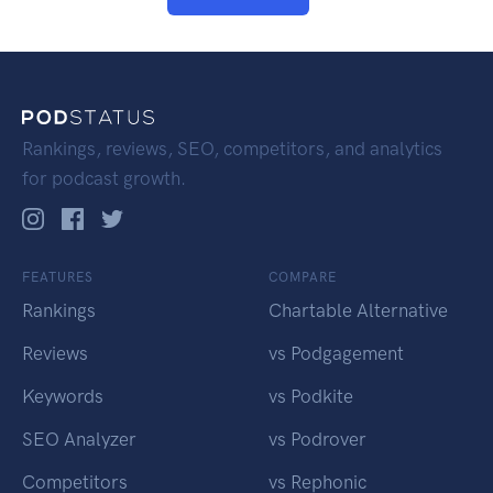
Rankings, reviews, SEO, competitors, and analytics
for podcast growth.
FEATURES
COMPARE
Rankings
Chartable Alternative
Reviews
vs Podgagement
Keywords
vs Podkite
SEO Analyzer
vs Podrover
Competitors
vs Rephonic