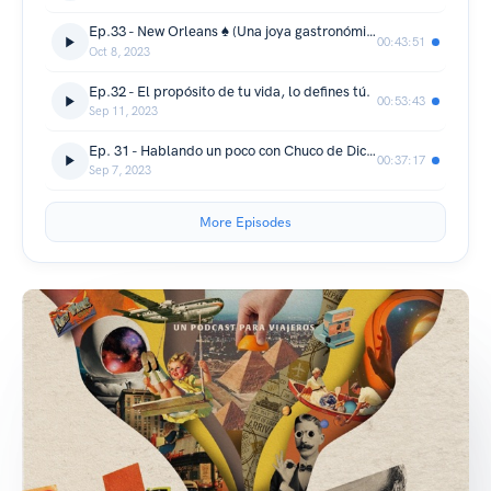
Ep.33 - New Orleans ♠️ (Una joya gastronómica y cultural)
00:43:51
Oct 8, 2023
Ep.32 - El propósito de tu vida, lo defines tú.
00:53:43
Sep 11, 2023
Ep. 31 - Hablando un poco con Chuco de Dicciotto Pizza 🍕
00:37:17
Sep 7, 2023
More Episodes