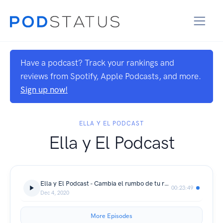
Have a podcast? Track your rankings and
reviews from Spotify, Apple Podcasts, and more.
Sign up now!
ELLA Y EL PODCAST
Ella y El Podcast
Ella y El Podcast - Cambia el rumbo de tu relación - T.01 EP.01
00:23:49
Dec 4, 2020
More Episodes