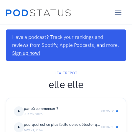
Have a podcast? Track your rankings and
reviews from Spotify, Apple Podcasts, and more.
Sign up now!
LÉA TREPOT
elle elle
par où commencer ?
00:36:35
Jun 28, 2026
pourquoi est ce plus facile de se détester que de s’aimer ?
00:34:10
May 21, 2026