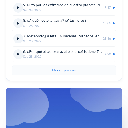
9. Ruta por los extremos de nuestro planeta: de los más gélidos a los infernales
17:17
Sep 28, 2022
8. ¿A qué huele la lluvia? ¿Y las flores?
13:05
Sep 28, 2022
7. Meteorología letal: huracanes, tornados, erupciones volcánicas y ¡mucho más!
23:16
Sep 28, 2022
6. ¿Por qué el cielo es azul o el arcoíris tiene 7 colores?
14:28
Sep 28, 2022
More Episodes