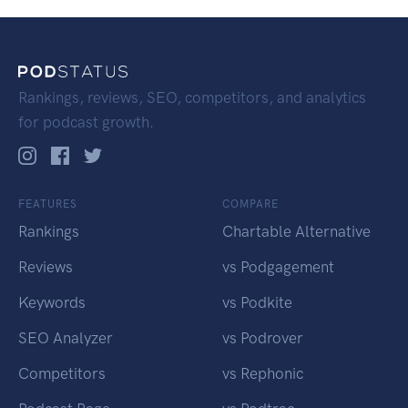
Rankings, reviews, SEO, competitors, and analytics
for podcast growth.
FEATURES
COMPARE
Rankings
Chartable Alternative
Reviews
vs Podgagement
Keywords
vs Podkite
SEO Analyzer
vs Podrover
Competitors
vs Rephonic