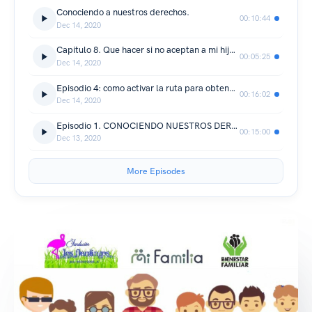
Conociendo a nuestros derechos.
00:10:44
Dec 14, 2020
Capitulo 8. Que hacer si no aceptan a mi hijo PcD en la escuela cercana a nuestra residencia
00:05:25
Dec 14, 2020
Episodio 4: como activar la ruta para obtener el RLCPD. (Programa radial LA VOZ DE LA FAMILIA) 👪
00:16:02
Dec 14, 2020
Episodio 1. CONOCIENDO NUESTROS DERECHOS: ¡Caminando en Equidad!
00:15:00
Dec 13, 2020
More Episodes