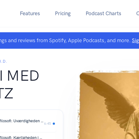
Features
Pricing
Podcast Charts
ngs and reviews from Spotify, Apple Podcasts, and more.
Si
H.D.
I MED
TZ
Episode 49: NY BOG: Værdighedens filosofi: Uværdigheden i den bandlyste sværm
6:45
Episode 48: NY BOG: Værdighedens filosofi: Kærligheden i det indestængte ansvar