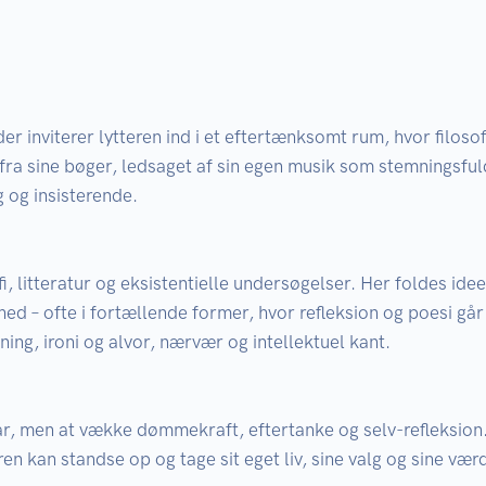
r inviterer lytteren ind i et eftertænksomt rum, hvor filosofi
a sine bøger, ledsaget af sin egen musik som stemningsfuld
 og insisterende.

, litteratur og eksistentielle undersøgelser. Her foldes ide
ed – ofte i fortællende former, hvor refleksion og poesi gå
ing, ironi og alvor, nærvær og intellektuel kant.

ar, men at vække dømmekraft, eftertanke og selv-refleksion. 
en kan standse op og tage sit eget liv, sine valg og sine værdi