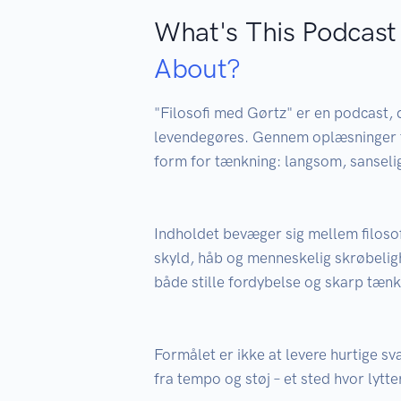
What's This Podcast
About?
"Filosofi med Gørtz" er en podcast, de
levendegøres. Gennem oplæsninger fr
form for tænkning: langsom, sanselig
Indholdet bevæger sig mellem filosofi
skyld, håb og menneskelig skrøbeligh
både stille fordybelse og skarp tænkn
Formålet er ikke at levere hurtige sv
fra tempo og støj – et sted hvor lytter