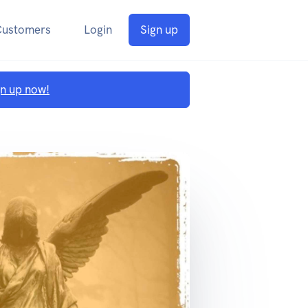
Customers
Login
Sign up
gn up now!