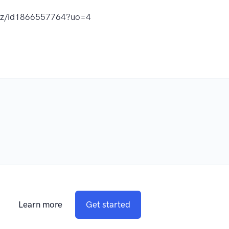
rtz/id1866557764?uo=4
Learn more
Get started