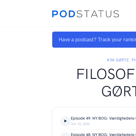
Have a podcast? Track your ranki
KIM GØRTZ, P
FILOSOF
GØR
Jun 10, 2026