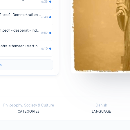
6:38
Episode 47: NY BOG: Værdighedens filosofi: Dømmekraften i massens desperation
6:40
Episode 46: NY BOG: Værdighedens filosofi - desperat - indestængt - bandlyst - i en traumatisk krigstid
8:52
Episode 45: Tankens åbenhed: Om centrale temaer i Martin Heideggers sene værk
6:10
s
Philosophy, Society & Culture
Danish
CATEGORIES
LANGUAGE