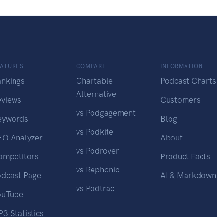
EATURES
COMPARE
INFORMATION
ankings
Chartable
Podcast Charts
Alternative
eviews
Customers
vs Podgagement
eywords
Blog
vs Podkite
EO Analyzer
About
vs Podrover
ompetitors
Product Facts
vs Rephonic
odcast Page
AI & Markdown
vs Podtrac
ouTube
3 Statistics