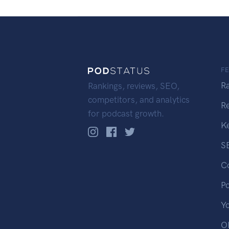
F
R
Rankings, reviews, SEO,
competitors, and analytics
R
for podcast growth.
K
S
C
P
Y
OP