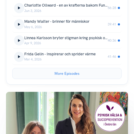
Charlotte Ollward - en av krafterna bakom Funkismellon i Örebro
56:28
Jun 3, 2026
Mandy Walter - brinner för människor
39:41
May 6, 2026
Linnea Karlsson bryter stigman kring psykisk ohälsa
40:36
Apr 9, 2026
Frida Gelin - Inspirerar och sprider värme
41:46
Mar 4, 2026
More Episodes