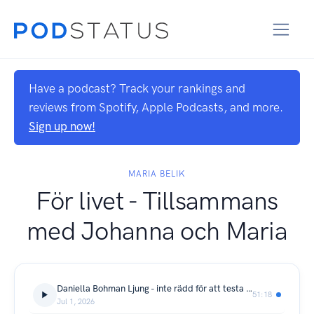
Have a podcast? Track your rankings and
reviews from Spotify, Apple Podcasts, and more.
Sign up now!
MARIA BELIK
För livet - Tillsammans
med Johanna och Maria
Daniella Bohman Ljung - inte rädd för att testa nya vägar
51:18
Jul 1, 2026