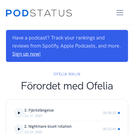
Have a podcast? Track your rankings and
reviews from Spotify, Apple Podcasts, and more.
Sign up now!
OFELIA MALIN
Förordet med Ofelia
3. Fjärilsfängelse
00:08:52
Jul 31, 2025
2. Nightmare blunt rotation
00:22:45
Jul 24, 2025