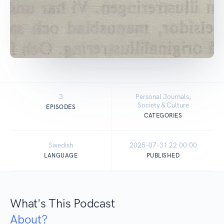
3
Personal Journals,
Society & Culture
EPISODES
CATEGORIES
Swedish
2025-07-31 22:00:00
LANGUAGE
PUBLISHED
What's This Podcast
About?