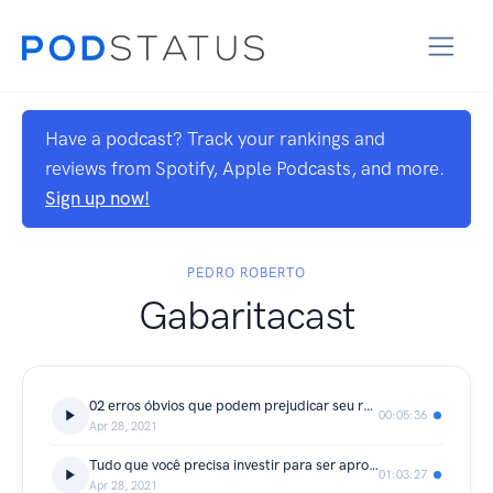
Have a podcast? Track your rankings and
reviews from Spotify, Apple Podcasts, and more.
Sign up now!
PEDRO ROBERTO
Gabaritacast
02 erros óbvios que podem prejudicar seu resultado no ENEM
00:05:36
Apr 28, 2021
Tudo que você precisa investir para ser aprovada em Medicina - Raíssa Nascimento
01:03:27
Apr 28, 2021