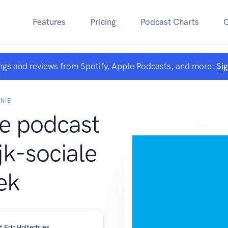
Features
Pricing
Podcast Charts
ngs and reviews from Spotify, Apple Podcasts, and more.
Si
NIE
e podcast
ijk-sociale
iek
t Eric Holterhues