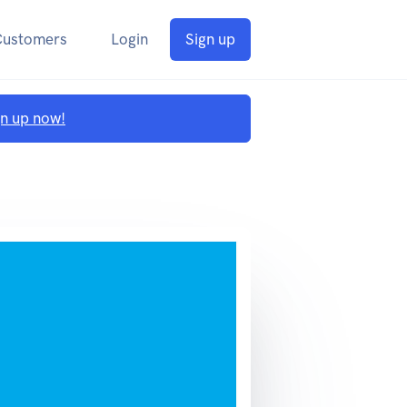
Customers
Login
Sign up
gn up now!