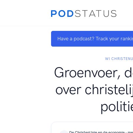
Have a podcast? Track your ranki
WI CHRISTENU
Groenvoer, d
over christel
polit
De ChristenUnie en de economie - me