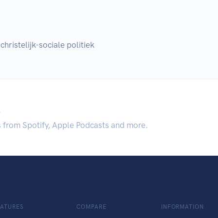
ristelijk-sociale politiek
.
s from Spotify, Apple Podcasts and more.
EATURES
COMPARE
INFORMATION