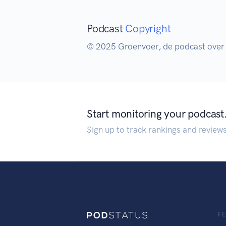
Podcast
Copyright
© 2025 Groenvoer, de podcast over ch
Start monitoring your podcast
Sign up to track rankings and review
F