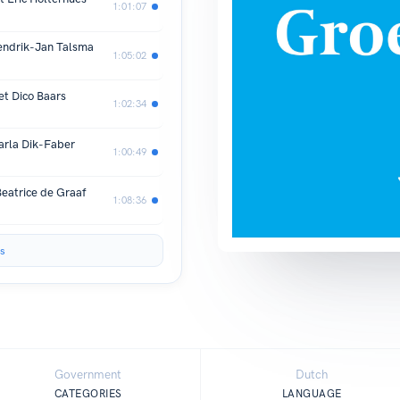
1:01:07
Hendrik-Jan Talsma
1:05:02
et Dico Baars
1:02:34
arla Dik-Faber
1:00:49
eatrice de Graaf
1:08:36
s
Government
Dutch
CATEGORIES
LANGUAGE