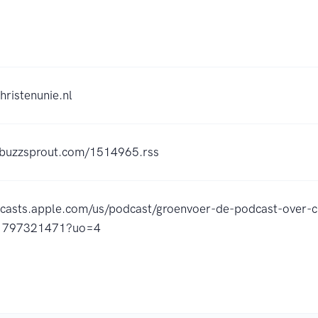
christenunie.nl
s.buzzsprout.com/1514965.rss
dcasts.apple.com/us/podcast/groenvoer-de-podcast-over-chr
id1797321471?uo=4