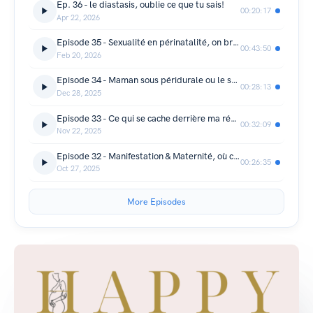
Ep. 36 - le diastasis, oublie ce que tu sais!
00:20:17
Apr 22, 2026
Episode 35 - Sexualité en périnatalité, on brise les tabous !
00:43:50
Feb 20, 2026
Episode 34 - Maman sous péridurale ou le super pouvoir du co-parent !
00:28:13
Dec 28, 2025
Episode 33 - Ce qui se cache derrière ma réussite
00:32:09
Nov 22, 2025
Episode 32 - Manifestation & Maternité, où comment créer ton bonheur...
00:26:35
Oct 27, 2025
More Episodes