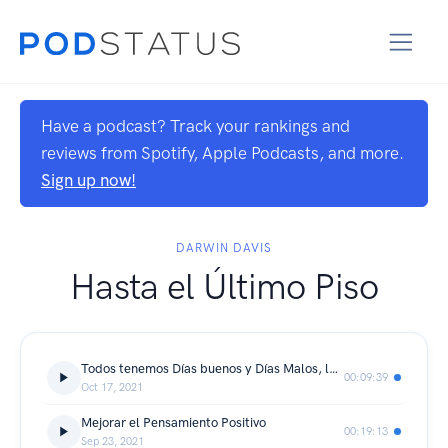
Have a podcast? Track your rankings and
reviews from Spotify, Apple Podcasts, and more.
Sign up now!
DARWIN DAVIS
Hasta el Último Piso
Todos tenemos Días buenos y Días Malos, la pregunta que debes hacerte vale la pena que un día malo arruine tu vida?
00:09:39
Oct 17, 2021
Mejorar el Pensamiento Positivo
00:19:13
Sep 23, 2021