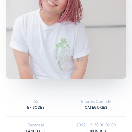
65
Improv, Comedy
EPISODES
CATEGORIES
Japanese
2022-12-30 00:00:00
LANGUAGE
PUBLISHED