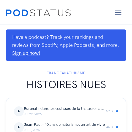
Have a podcast? Track your rankings and
reviews from Spotify, Apple Podcasts, and more.
Sign up now!
FRANCE4NATURISME
HISTOIRES NUES
Euronat : dans les coulisses de la thalasso naturiste avec le Dr Hélène Lacroix
59:33
Jul 22, 2026
Jean-Paul - 40 ans de naturisme, un art de vivre
44:08
Jul 1, 2026