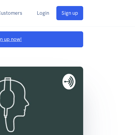
Customers
Login
Sign up
gn up now!