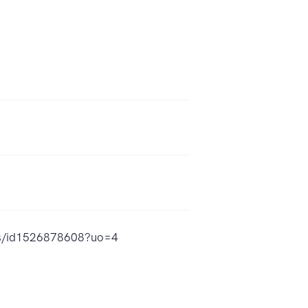
aws/id1526878608?uo=4