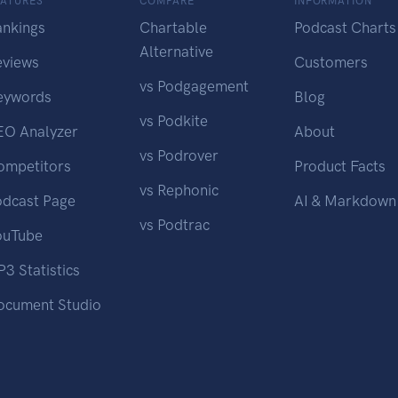
EATURES
COMPARE
INFORMATION
ankings
Chartable
Podcast Charts
Alternative
eviews
Customers
vs Podgagement
eywords
Blog
vs Podkite
EO Analyzer
About
vs Podrover
ompetitors
Product Facts
vs Rephonic
odcast Page
AI & Markdown
vs Podtrac
ouTube
3 Statistics
ocument Studio