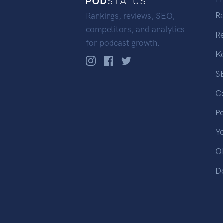
F
R
Rankings, reviews, SEO,
competitors, and analytics
R
for podcast growth.
K
S
C
P
Y
OP
D