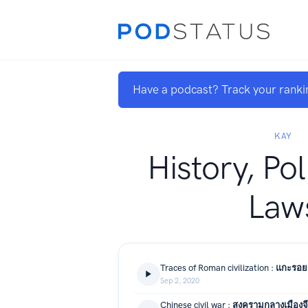
Have a podcast? Track your ranki
KAY
History, Pol
Law
Sep 2, 2020