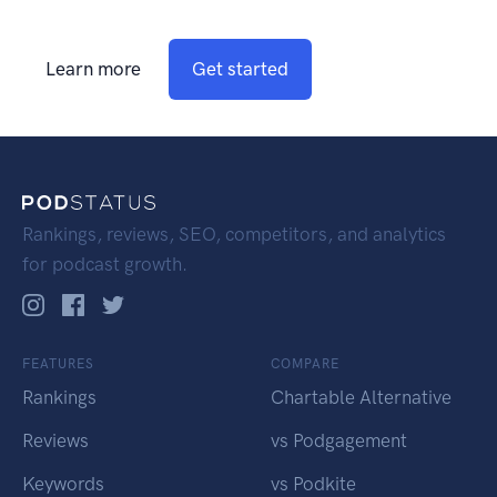
Learn more
Get started
Rankings, reviews, SEO, competitors, and analytics
for podcast growth.
FEATURES
COMPARE
Rankings
Chartable Alternative
Reviews
vs Podgagement
Keywords
vs Podkite