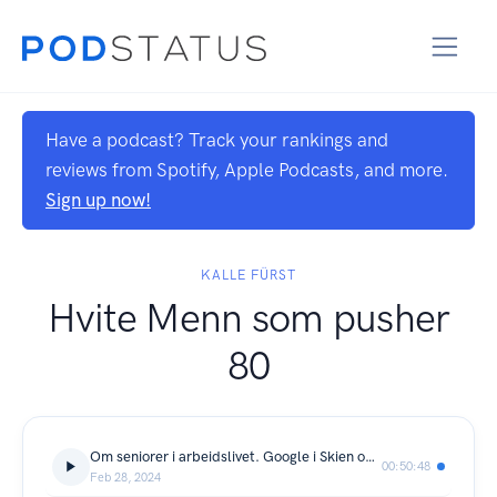
Have a podcast? Track your rankings and
reviews from Spotify, Apple Podcasts, and more.
Sign up now!
KALLE FÜRST
Hvite Menn som pusher
80
Om seniorer i arbeidslivet. Google i Skien og kriminelle nettverk
00:50:48
Feb 28, 2024