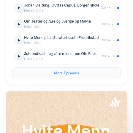
Johan Galtung, Guttas Capus, Borgen skole - og dårlige veier i Oslo
00:46:02
Feb 19, 2024
Om Teater og Ære og Sverige og Makta
00:53:27
Feb 9, 2024
Hvite Menn på Litteraturhuset i Fredrikstad
00:54:06
Feb 4, 2024
Julepodkast - og våre minner om Ole Paus
00:52:50
Dec 17, 2023
More Episodes