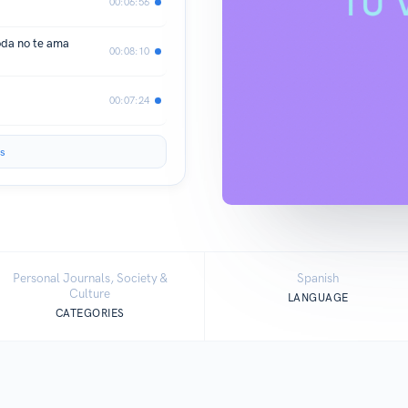
00:06:56
oda no te ama
00:08:10
00:07:24
s
Personal Journals, Society &
Spanish
Culture
LANGUAGE
CATEGORIES