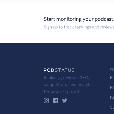
Start monitoring your podcast
Sign up to track rankings and review
F
R
Rankings, reviews, SEO,
competitors, and analytics
R
for podcast growth.
K
S