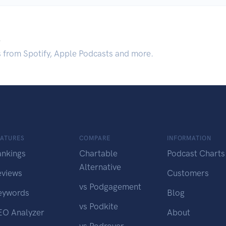
.
s from Spotify, Apple Podcasts and more.
EATURES
COMPARE
INFORMATION
ankings
Chartable
Podcast Charts
Alternative
eviews
Customers
vs Podgagement
eywords
Blog
vs Podkite
EO Analyzer
About
vs Podrover