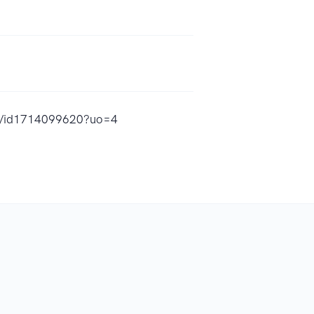
dad/id1714099620?uo=4