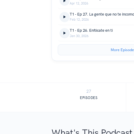
Apr 12, 2026
T1 - Ep 27. La gente que no te incom
Feb 12, 2026
T1 - Ep 26. Enfócate en ti
Jan 30, 2026
More Episode
27
EPISODES
What's This Podcast