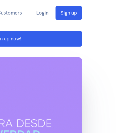
Customers
Login
Sign up
gn up now!