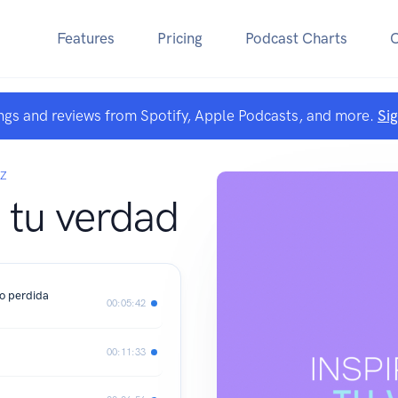
Features
Pricing
Podcast Charts
ngs and reviews from Spotify, Apple Podcasts, and more.
Si
Z
 tu verdad
po perdida
00:05:42
00:11:33