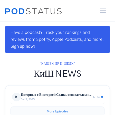
Have a podcast? Track your rankings and
reviews from Spotify, Apple Podcasts, and more.
Sign up now!
"КАШЕМИР И ШЕЛК"
КиШ NEWS
Интервью с Викторией Саава, основателем компании "Кашемир и Шелк"
47:43
Jul 2, 2025
More Episodes