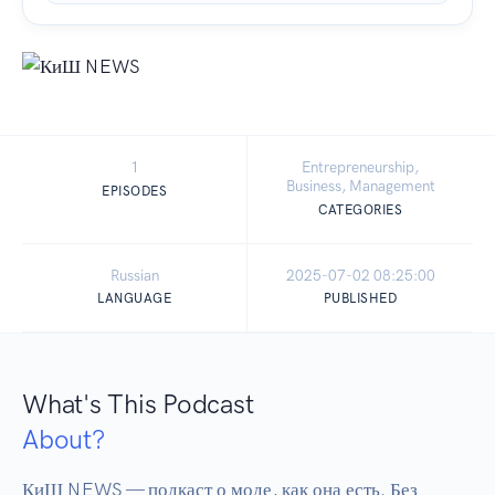
1
Entrepreneurship,
Business, Management
EPISODES
CATEGORIES
Russian
2025-07-02 08:25:00
LANGUAGE
PUBLISHED
What's This Podcast
About?
КиШ NEWS — подкаст о моде, как она есть. Без 