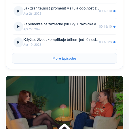
Jak zranitelnost proměnit v sílu a odolnost ženy. Odolnost není dar, se kterým se rodíme. Je to dovednost, kterou si budujeme skrze ztráty, pády i těžká rozhodnutí. Příběh Lenky Heleny Koenigsmark
00:16:10
Apr 26, 2026
Zapomeňte na zázračné pilulky. Právnička a certifikovaná výživová specialistka Barbora Donathová o ztrátě tří dětí, které nastartovaly absolutní změnu životního stylu. Je to “snadné?”
00:16:10
Apr 22, 2026
Když se život zkomplikuje během jedné noci. Moderátorka, scenáristka a taky silná máma. Tereza Tobiášová o tom, že chce u nás otevřít kliniku pro děti s poruchou autistického spektra.
00:16:33
Apr 19, 2026
More Episodes