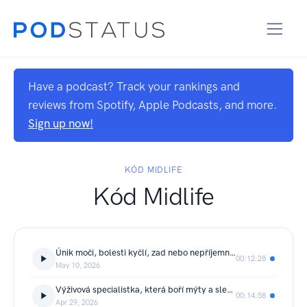
Have a podcast? Track your rankings and
reviews from Spotify, Apple Podcasts, and more.
Sign up now!
KÓD MIDLIFE
Kód Midlife
Únik moči, bolesti kyčlí, zad nebo nepříjemnosti při intimním životě. Fyzioterapeutka Pavla Ptáčková vysvětluje, proč nestačí jen „posilovat“ .
00:12:28
May 10, 2026
Výživová specialistka, která boří mýty a sleduje moderní studie - Markéta Gajdošová: “Ženské tělo po čtyřicítce nepotřebuje tvrdší režim. Potřebuje chytřejší přístup."
00:14:58
Apr 29, 2026