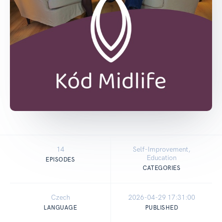
14
Self-Improvement,
Education
EPISODES
CATEGORIES
Czech
2026-04-29 17:31:00
LANGUAGE
PUBLISHED