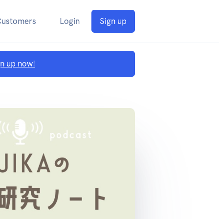
Customers
Login
Sign up
gn up now!