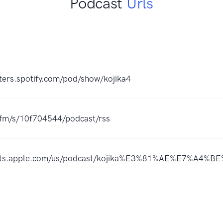
Podcast
Urls
ters.spotify.com/pod/show/kojika4
r.fm/s/10f704544/podcast/rss
casts.apple.com/us/podcast/kojika%E3%81%AE%E