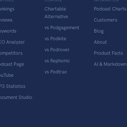
EATURES
COMPARE
INFORMATION
ankings
Chartable
Podcast Charts
Alternative
eviews
Customers
vs Podgagement
eywords
Blog
vs Podkite
EO Analyzer
About
vs Podrover
ompetitors
Product Facts
vs Rephonic
odcast Page
AI & Markdown
vs Podtrac
ouTube
3 Statistics
ocument Studio