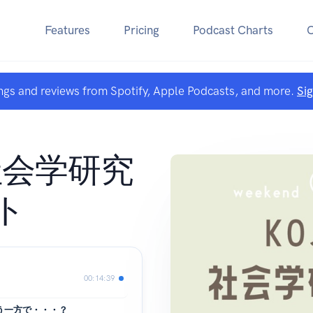
Features
Pricing
Podcast Charts
ngs and reviews from Spotify, Apple Podcasts, and more.
Si
の社会学研究
ト
00:14:39
思う一方で・・・？