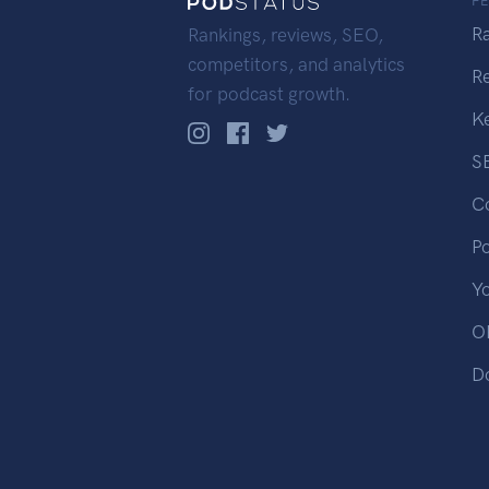
F
R
Rankings, reviews, SEO,
competitors, and analytics
R
for podcast growth.
K
S
C
P
Y
OP
D