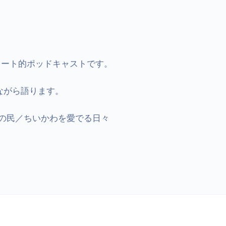
ート的ポッドキャストです。

がら語ります。

の民／ちいかわを愛でる日々
