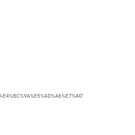
7%A4%BE%E4%BC%9A%E5%AD%A6%E7%A0%94%E7%A9%B6%E