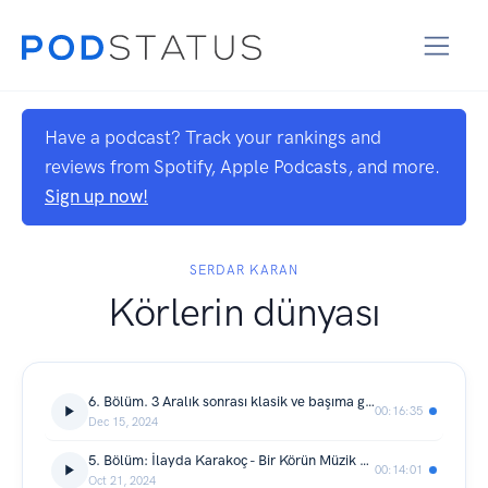
Have a podcast? Track your rankings and
reviews from Spotify, Apple Podcasts, and more.
Sign up now!
SERDAR KARAN
Körlerin dünyası
6. Bölüm. 3 Aralık sonrası klasik ve başıma gelenlerle ilgili kısmi bilgi
00:16:35
Dec 15, 2024
5. Bölüm: İlayda Karakoç - Bir Körün Müzik Kariyeri
00:14:01
Oct 21, 2024