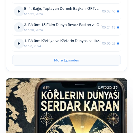
B: 4. Bağış Toplayan Dernek Başkanı GPT, Metroda 10000TL Vermeye Çalışane mekli Teyze, Ekran Perdesi ve Dayak...
00:32:40
Sep 29, 2024
3. Bölüm: 15 Ekim Dünya Beyaz Baston ve Güvenlik Günü Dramaları, Bu Dramalara Karşı Yapılması Gerekenler ve Binimum Linçler...
00:24:13
Sep 20, 2024
1. Bölüm: Körlüğe ve Körlerin Dünyasına Hızlı Zıplayış...
00:06:52
Sep 3, 2024
More Episodes