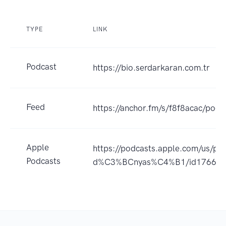
TYPE
LINK
Podcast
https://bio.serdarkaran.com.tr
Feed
https://anchor.fm/s/f8f8acac/podc
Apple
https://podcasts.apple.com/us/p
Podcasts
d%C3%BCnyas%C4%B1/id176630