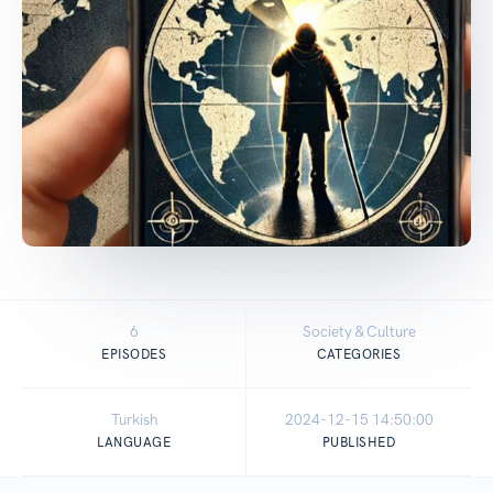
6
Society & Culture
EPISODES
CATEGORIES
Turkish
2024-12-15 14:50:00
LANGUAGE
PUBLISHED