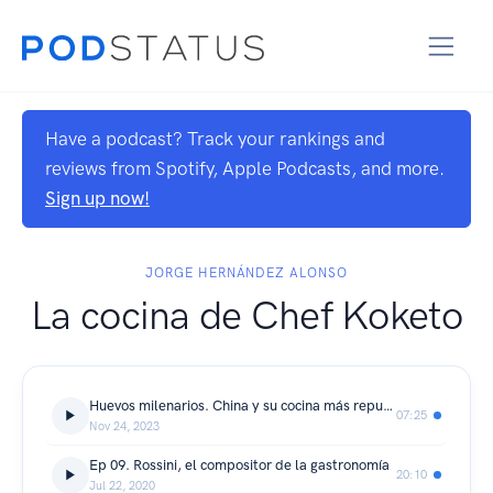
Have a podcast? Track your rankings and
reviews from Spotify, Apple Podcasts, and more.
Sign up now!
JORGE HERNÁNDEZ ALONSO
La cocina de Chef Koketo
Huevos milenarios. China y su cocina más repulsiva
07:25
Nov 24, 2023
Ep 09. Rossini, el compositor de la gastronomía
20:10
Jul 22, 2020