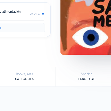
la alimentación
00:04:57
s
Books, Arts
Spanish
CATEGORIES
LANGUAGE