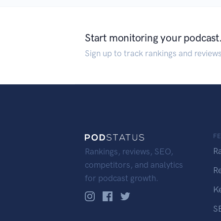
Start monitoring your podcast
Sign up to track rankings and review
F
R
Rankings, reviews, SEO,
competitors, and analytics
R
for podcast growth.
K
S