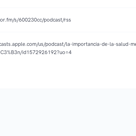
hor.fm/s/600230cc/podcast/rss
casts.apple.com/us/podcast/la-importancia-de-la-salud-me
i%C3%B3n/id1572926192?uo=4