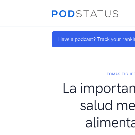
Have a podcast? Track your ranki
TOMAS FIGUE
La importan
salud me
aliment