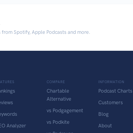
.
s from Spotify, Apple Podcasts and more.
EATURES
COMPARE
INFORMATION
ankings
Chartable
Podcast Charts
Alternative
eviews
Customers
vs Podgagement
eywords
Blog
vs Podkite
EO Analyzer
About