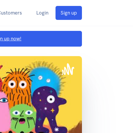
Customers
Login
Sign up
gn up now!