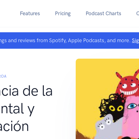
Features
Pricing
Podcast Charts
ngs and reviews from Spotify, Apple Podcasts, and more.
Si
ROA
cia de la
ntal y
ación