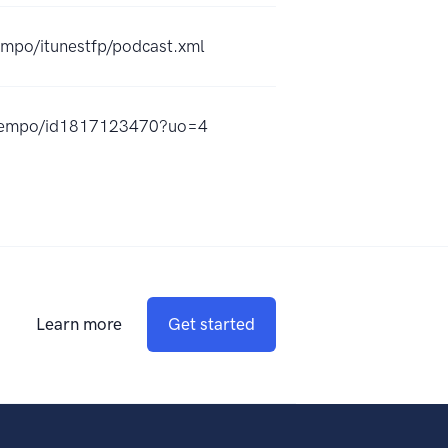
empo/itunestfp/podcast.xml
tiempo/id1817123470?uo=4
Learn more
Get started