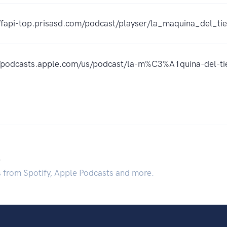
//fapi-top.prisasd.com/podcast/playser/la_maquina_del_ti
//podcasts.apple.com/us/podcast/la-m%C3%A1quina-del-
.
s from Spotify, Apple Podcasts and more.