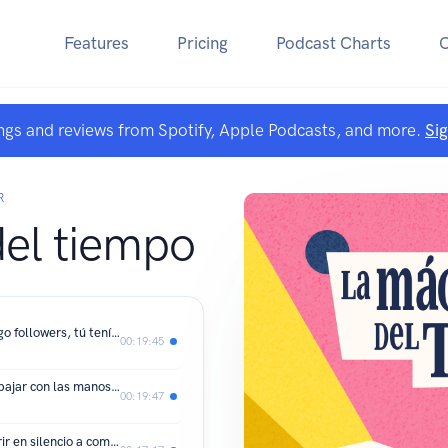
Features
Pricing
Podcast Charts
ngs and reviews from Spotify, Apple Podcasts, and more.
Si
R
el tiempo
La Máquina del Tiempo 1x06 - Yo tengo followers, tú tenías vecinas
00:19:45
La Máquina del Tiempo 1x05 - De trabajar con las manos a hacerlo con los pulgares
00:19:47
La Máquina del Tiempo 1x04 - De sufrir en silencio a compartir o normalizar los problemas