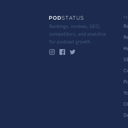
F
R
Rankings, reviews, SEO,
competitors, and analytics
R
for podcast growth.
K
S
C
P
Y
OP
D