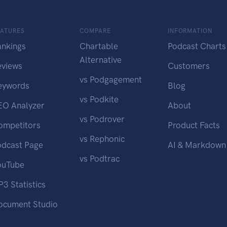
EATURES
COMPARE
INFORMATION
ankings
Chartable
Podcast Charts
Alternative
eviews
Customers
vs Podgagement
eywords
Blog
vs Podkite
EO Analyzer
About
vs Podrover
ompetitors
Product Facts
vs Rephonic
odcast Page
AI & Markdown
vs Podtrac
ouTube
3 Statistics
ocument Studio