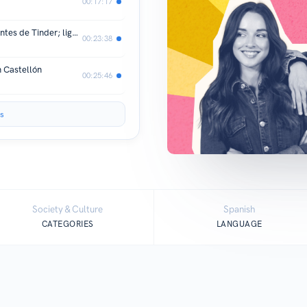
00:17:17
La Máquina del Tiempo 1x03 - Ligar antes de Tinder; ligar era bailar lento
00:23:38
 Castellón
00:25:46
s
Society & Culture
Spanish
CATEGORIES
LANGUAGE