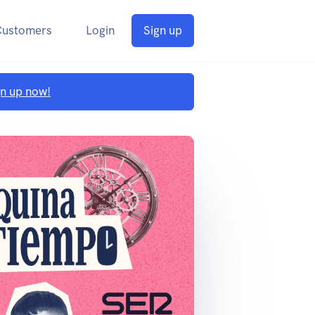
Customers
Login
Sign up
gn up now!